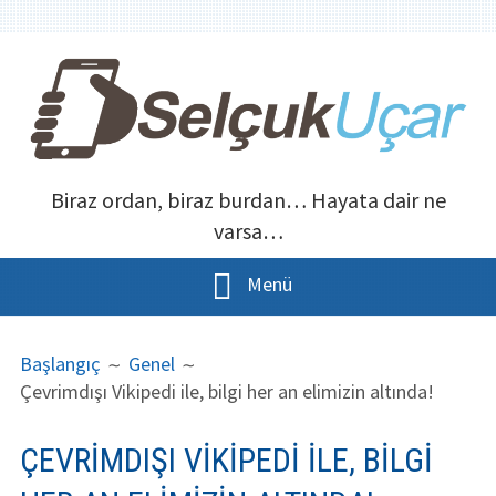
İçeriğe
atla
SELÇUK UÇAR
Biraz ordan, biraz burdan… Hayata dair ne
varsa…
Menü
BIRINCIL
BREADCRUMB'LAR
Ana Sayfa
Başlangıç
Genel
MENÜ
Çevrimdışı Vikipedi ile, bilgi her an elimizin altında!
Hakkımda
İletişim
ÇEVRIMDIŞI VIKIPEDI ILE, BILGI
Mobil uygulama erişilebilirlik