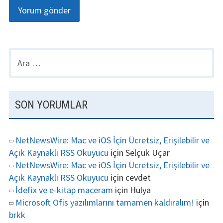
Arama:
BIRINCIL
YANBAR
SON YORUMLAR
NetNewsWire: Mac ve iOS İçin Ücretsiz, Erişilebilir ve
Açık Kaynaklı RSS Okuyucu
için
Selçuk Uçar
NetNewsWire: Mac ve iOS İçin Ücretsiz, Erişilebilir ve
Açık Kaynaklı RSS Okuyucu
için
cevdet
İdefix ve e-kitap maceram
için
Hülya
Microsoft Ofis yazılımlarını tamamen kaldıralım!
için
brkk